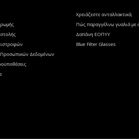
Χρειάζεστε ανταλλακτικά;
ηρωμής
Πώς παραγγέλνω γυαλιά με 
οστολής
Δαπάνη ΕΟΠΥΥ
πιστροφών
Blue Filter Glasses
 Προσωπικών Δεδομένων
ροϋποθέσεις
α