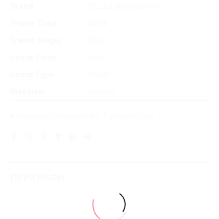
Brand
DOLCE & GABBANA
Frame Color
Black
Frame Shape
Mask
Lense Color
Grey
Lense Type
Plastic
Material
Acetate
Κατηγορίες:
Accessories
,
Γυαλιά Ηλίου
ΠΕΡΙΓΡΑΦΗ