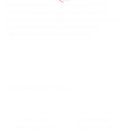
Κοκάλινα oversized γυαλιά ηλίου της DOLCE &
GABBANA σε μαύρο χρώμα και σκούρους γκρι
φακούς. Οι ευθείες γραμμές στο ύψος των φρυδιών
δημιουργούν ένα αυστηρό πλαίσιο που θα
καθηλώσει και τους πιο απαιτητικούς!
ΔΟΚΙΜΑΣΤΕ ΕΠΙΣΗΣ...
ACCESSORIES
,
ΓΥΑΛΙΆ ΗΛΊΟΥ
ACCESSORIES
,
ΓΥΑΛΙΆ ΗΛΊΟΥ
ARNETTE
BURBERRY
4295/123173/54
4363/331613/55