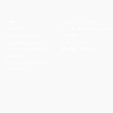
About us
Χρειάζεστε ανταλλακτικά;
Τρόποι Πληρωμής
Πώς παραγγέλνω γυαλιά με
συνταγή
Τρόποι Aποστολής
Δαπάνη ΕΟΠΥΥ
Πολιτική Επιστροφών
Blue Filter Glasses
Προστασία Προσωπικών
Δεδομένων
Όροι και Προϋποθέσεις
Επικοινωνία