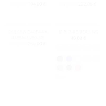
104,00
€
222,00
€
122,00
€
261,00
€
ACCESSORIES
,
ΓΥΑΛΙΆ ΗΛΊΟΥ
ACCESSORIES
,
ΣΚΕΛΕΤΟΊ ΟΡΆΣΕΩΣ
DOLCE & GABBANA
IZIPIZI #B-READING
4386/501/8G/58
40,00
€
260,00
€
306,00
€
Clear