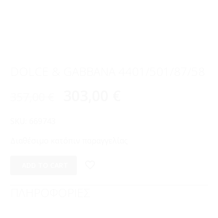
DOLCE & GABBANA 4401/501/87/58
303,00
€
357,00
€
SKU:
669743
Διαθέσιμο κατόπιν παραγγελίας
ADD TO CART
ΠΛΗΡΟΦΟΡΙΕΣ