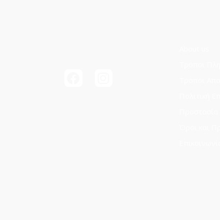
About us
Τρόποι Πλ
Τρόποι Aπ
Πολιτική Ε
Προστασία
Όροι και Π
Επικοινωνί