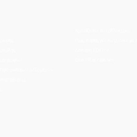
Χρειάζεστε ανταλλακτικά;
ηρωμής
Πώς παραγγέλνω γυαλιά με 
οστολής
Δαπάνη ΕΟΠΥΥ
πιστροφών
Blue Filter Glasses
 Προσωπικών Δεδομένων
ροϋποθέσεις
α