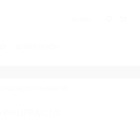
Σύνδεση
RD
3D ΠΕΡΙΗΓΗΣΗ
US+ΔΙΟΝΕ ZD.PHILIPPA/C1/0
.PHILIPPA/C1/0