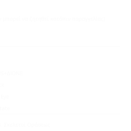
 μπορεί να ζητηθεί κατόπιν παραγγελίας)
US+ΔΙΟΝΕ
ck
 Eye
tate
s
,
Σκελετοί Οράσεως