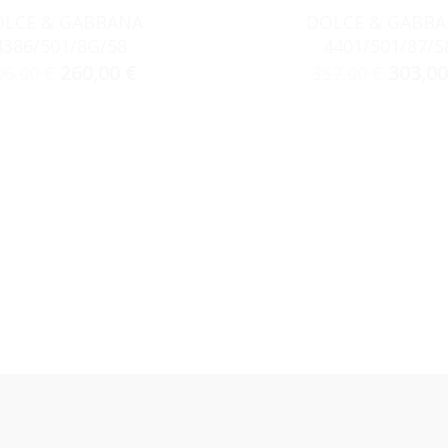
LCE & GABBANA
DOLCE & GABB
4386/501/8G/58
4401/501/87/5
260,00
€
303,0
06,00
€
357,00
€