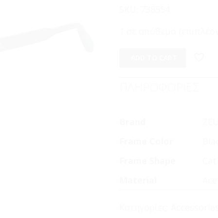
SKU:
738554
1 σε απόθεμα (επιπλέον
ADD TO CART
ΠΛΗΡΟΦΟΡΙΕΣ
Brand
ZE
Frame Color
Bla
Frame Shape
Cat
Material
Ace
Κατηγορίες:
Accessorie