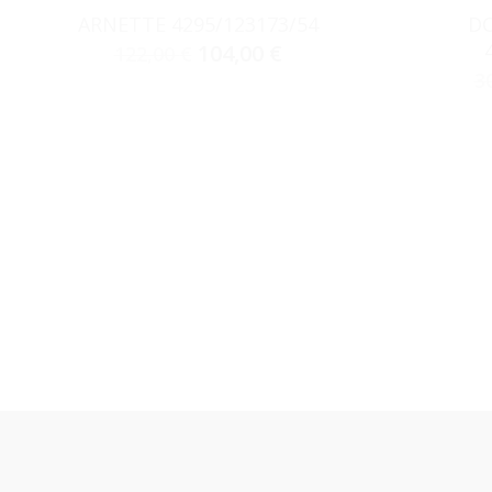
ARNETTE 4295/123173/54
DO
104,00
€
122,00
€
3