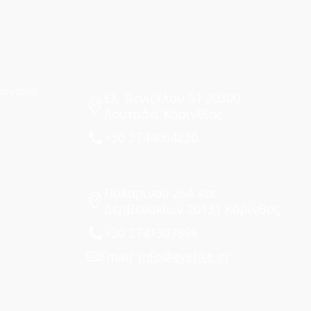
συνταγή
Ελ. Βενιζέλου 51 20300
Λουτράκι Κορινθίας
+30 2744064220
Πυλαρινού 26Α και
Δερβενακίων 20131 Κόρινθος
+30 2741307698
Email:
info@eyelike.gr