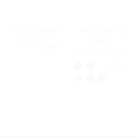
ACCESSORIES
,
ΓΥΑΛΙΆ ΗΛΊΟΥ
ACCESSORIES
,
ΣΚΕΛΕΤΟΊ ΟΡΆΣΕΩΣ
DOLCE & GABBANA
IZIPIZI #B-READING
4401/501/87/58
40,00
€
303,00
€
357,00
€
Clear