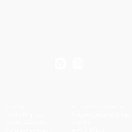
About us
Χρειάζεστε ανταλλακτικά;
Τρόποι Πληρωμής
Πώς παραγγέλνω γυαλιά με
συνταγή
Τρόποι Aποστολής
Δαπάνη ΕΟΠΥΥ
Πολιτική Επιστροφών