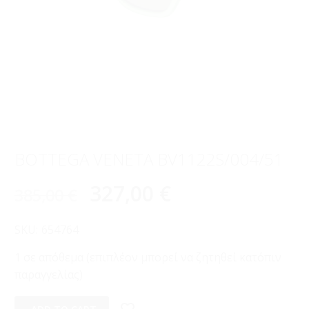
BOTTEGA VENETA BV1122S/004/51
327,00
€
385,00
€
SKU:
654764
1 σε απόθεμα (επιπλέον μπορεί να ζητηθεί κατόπιν
παραγγελίας)