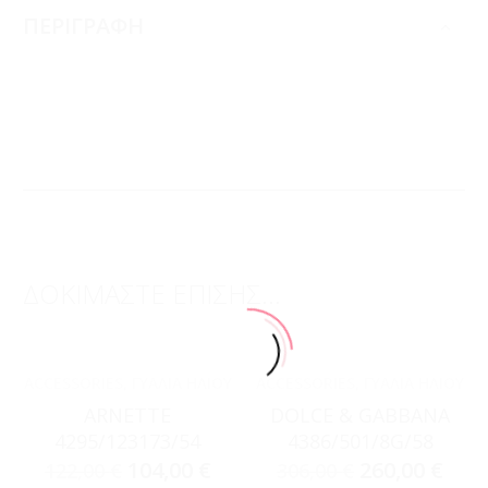
ΠΕΡΙΓΡΑΦΗ
ΔΟΚΙΜΑΣΤΕ ΕΠΙΣΗΣ...
ACCESSORIES
,
ΓΥΑΛΙΆ ΗΛΊΟΥ
ACCESSORIES
,
ΓΥΑΛΙΆ ΗΛΊΟΥ
ARNETTE
DOLCE & GABBANA
4295/123173/54
4386/501/8G/58
104,00
€
260,00
€
122,00
€
306,00
€