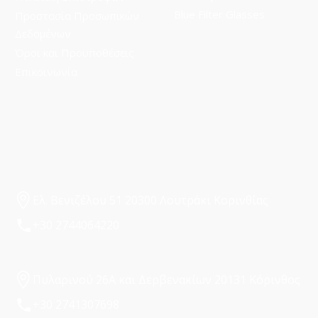
Blue Filter Glasses
Προστασία Προσωπικών
Δεδομένων
Όροι και Προϋποθέσεις
Επικοινωνία
Ελ. Βενιζέλου 51 20300 Λουτράκι Κορινθίας
+30 2744064220
Πυλαρινού 26Α και Δερβενακίων 20131 Κόρινθος
+30 2741307698