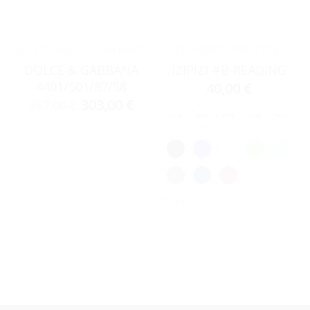
ACCESSORIES
,
ΓΥΑΛΙΆ ΗΛΊΟΥ
ACCESSORIES
,
ΣΚΕΛΕΤΟΊ ΟΡΆΣΕΩΣ
DOLCE & GABBANA
IZIPIZI #B-READING
4401/501/87/58
40,00
€
303,00
€
357,00
€
Clear