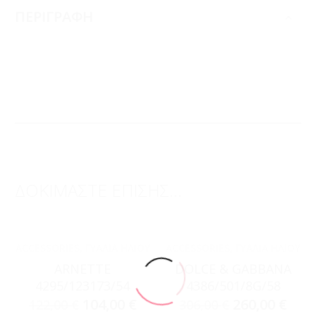
ΠΕΡΙΓΡΑΦΗ
ΔΟΚΙΜΑΣΤΕ ΕΠΙΣΗΣ...
ACCESSORIES
,
ΓΥΑΛΙΆ ΗΛΊΟΥ
ACCESSORIES
,
ΓΥΑΛΙΆ ΗΛΊΟΥ
ARNETTE
DOLCE & GABBANA
4295/123173/54
4386/501/8G/58
104,00
€
260,00
€
122,00
€
306,00
€