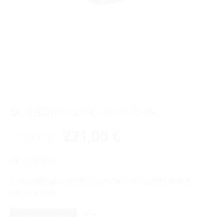
BURBERRY 4306/384373/60
231,00
€
272,00
€
SKU:
539362
1 σε απόθεμα (επιπλέον μπορεί να ζητηθεί κατόπιν
παραγγελίας)