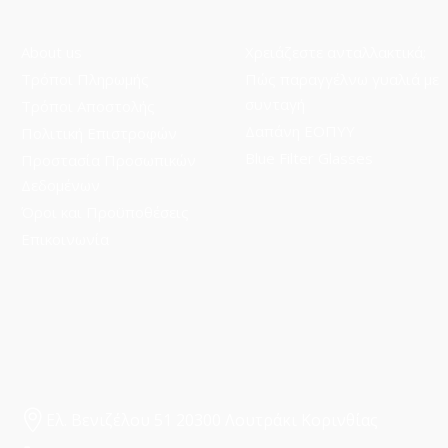
About us
Χρειάζεστε ανταλλακτικά;
Τρόποι Πληρωμής
Πώς παραγγέλνω γυαλιά με
συνταγή
Τρόποι Aποστολής
Δαπάνη ΕΟΠΥΥ
Πολιτική Επιστροφών
Blue Filter Glasses
Προστασία Προσωπικών
Δεδομένων
Όροι και Προϋποθέσεις
Επικοινωνία
Ελ. Βενιζέλου 51 20300 Λουτράκι Κορινθίας