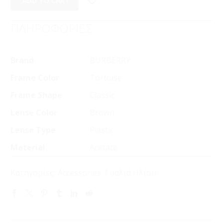
ADD TO CART
ΠΛΗΡΟΦΟΡΙΕΣ
Brand
BURBERRY
Frame Color
Tortoise
Frame Shape
Classic
Lense Color
Brown
Lense Type
Plastic
Material
Acetate
Κατηγορίες:
Accessories
,
Γυαλιά Ηλίου