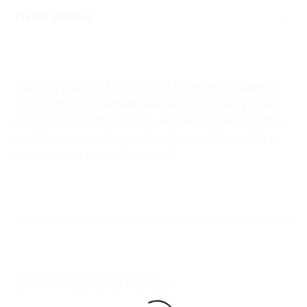
ΠΕΡΙΓΡΑΦΗ
Πάστινα γυαλιά ηλίου της CHLOE σε γκρι διάφανο
χρώμα και γκρι degrade φακούς. Οι αντικέ, χρυσές
σφυρήλατες λεπτομέρειες, αλλά και οι εγκοπές στη
μετώπη του, το κάνουν τόσο ξεχωριστό, που θα το
αγαπήσεις με την πρώτη ματιά!
ΔΟΚΙΜΑΣΤΕ ΕΠΙΣΗΣ...