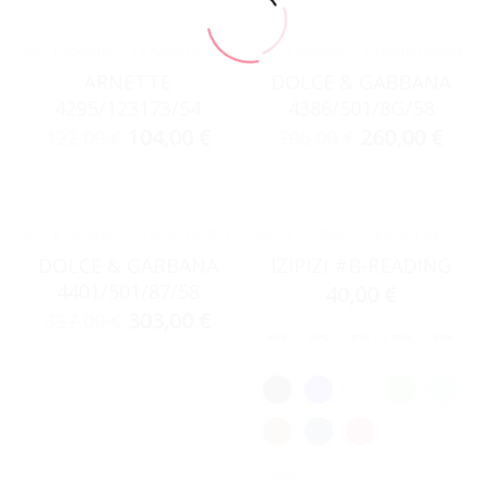
ACCESSORIES
,
ΓΥΑΛΙΆ ΗΛΊΟΥ
ACCESSORIES
,
ΓΥΑΛΙΆ ΗΛΊΟΥ
ARNETTE
DOLCE & GABBANA
4295/123173/54
4386/501/8G/58
104,00
€
260,00
€
122,00
€
306,00
€
ACCESSORIES
,
ΓΥΑΛΙΆ ΗΛΊΟΥ
ACCESSORIES
,
ΣΚΕΛΕΤΟΊ ΟΡΆΣΕΩΣ
DOLCE & GABBANA
IZIPIZI #B-READING
4401/501/87/58
40,00
€
303,00
€
357,00
€
Clear