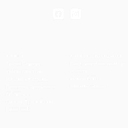
About us
Χρειάζεστε ανταλλακτικά;
Τρόποι Πληρωμής
Πώς παραγγέλνω γυαλιά με
συνταγή
Τρόποι Aποστολής
Δαπάνη ΕΟΠΥΥ
Πολιτική Επιστροφών
Blue Filter Glasses
Προστασία Προσωπικών
Δεδομένων
Όροι και Προϋποθέσεις
Επικοινωνία