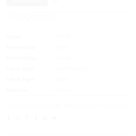
ADD TO CART
ΠΛΗΡΟΦΟΡΙΕΣ
Brand
CHLOE
Frame Color
Green
Frame Shape
Classic
Lense Color
Grey Gradient
Lense Type
Plastic
Material
Acetate
Κατηγορίες:
Accessories
,
Special Offers
,
Γυαλιά Ηλίου