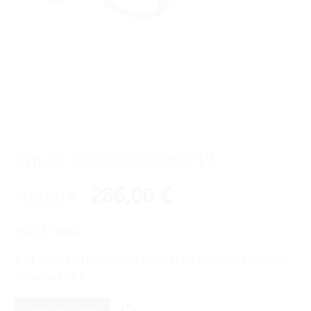
CHLOE CE746S/036/55/17
286,00
€
408,00
€
SKU:
513894
1 σε απόθεμα (επιπλέον μπορεί να ζητηθεί κατόπιν
παραγγελίας)