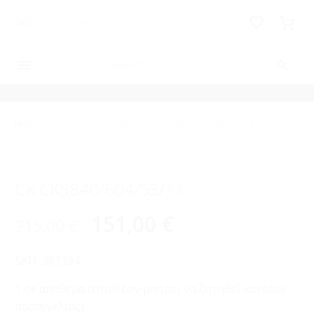
-30%
CK CK5840/604/53/17
151,00
€
215,00
€
SKU:
381394
1 σε απόθεμα (επιπλέον μπορεί να ζητηθεί κατόπιν
παραγγελίας)