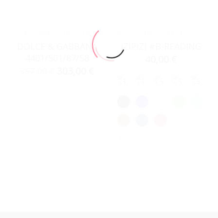
ACCESSORIES
,
ΓΥΑΛΙΆ ΗΛΊΟΥ
ACCESSORIES
,
ΣΚΕΛΕΤΟΊ ΟΡΆΣΕΩΣ
DOLCE & GABBANA
IZIPIZI #B-READING
4401/501/87/58
40,00
€
303,00
€
357,00
€
Clear