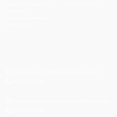
Blue Filter Glasses
Προστασία Προσωπικών
Δεδομένων
Όροι και Προϋποθέσεις
Επικοινωνία
Ελ. Βενιζέλου 51 20300 Λουτράκι Κορινθίας
+30 2744064220
Πυλαρινού 26Α και Δερβενακίων 20131 Κόρινθος
+30 2741307698