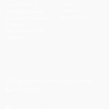
συνταγή
Τρόποι Aποστολής
Δαπάνη ΕΟΠΥΥ
Πολιτική Επιστροφών
Blue Filter Glasses
Προστασία Προσωπικών
Δεδομένων
Όροι και Προϋποθέσεις
Επικοινωνία
Ελ. Βενιζέλου 51 20300 Λουτράκι Κορινθίας
+30 2744064220
Πυλαρινού 26Α και Δερβενακίων 20131 Κόρινθος