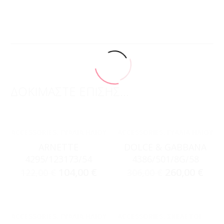
ΔΟΚΙΜΑΣΤΕ ΕΠΙΣΗΣ...
ACCESSORIES
,
ΓΥΑΛΙΆ ΗΛΊΟΥ
ACCESSORIES
,
ΓΥΑΛΙΆ ΗΛΊΟΥ
ARNETTE
DOLCE & GABBANA
4295/123173/54
4386/501/8G/58
104,00
€
260,00
€
122,00
€
306,00
€
ACCESSORIES
,
ΓΥΑΛΙΆ ΗΛΊΟΥ
ACCESSORIES
,
ΣΚΕΛΕΤΟΊ ΟΡΆΣΕΩΣ