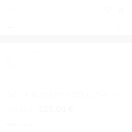
-15%
DOLCE & GABBANA 3325/3318/52
229,00
€
269,00
€
SKU:
657668