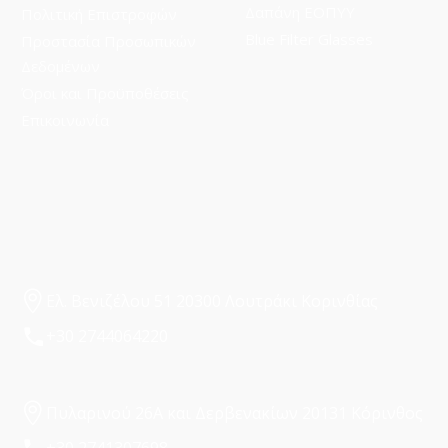
Δαπάνη ΕΟΠΥΥ
Πολιτική Επιστροφών
Blue Filter Glasses
Προστασία Προσωπικών
Δεδομένων
Όροι και Προϋποθέσεις
Επικοινωνία
Ελ. Βενιζέλου 51 20300 Λουτράκι Κορινθίας
+30 2744064220
Πυλαρινού 26Α και Δερβενακίων 20131 Κόρινθος