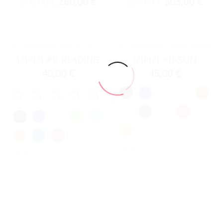
260,00
€
303,00
€
306,00
€
357,00
€
ACCESSORIES
,
ΣΚΕΛΕΤΟΊ ΟΡΆΣΕΩΣ
ACCESSORIES
,
ΓΥΑΛΙΆ ΗΛΊΟΥ
IZIPIZI #B-READING
IZIPIZI #D-SUN
40,00
€
45,00
€
Clear
Clear