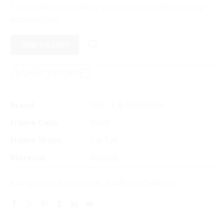
1 σε απόθεμα (επιπλέον μπορεί να ζητηθεί κατόπιν
παραγγελίας)
ADD TO CART
ΠΛΗΡΟΦΟΡΙΕΣ
Brand
DOLCE & GABBANA
Frame Color
Black
Frame Shape
Cat Eye
Material
Acetate
Κατηγορίες:
Accessories
,
Σκελετοί Οράσεως