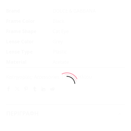
Brand
DOLCE & GABBANA
Frame Color
Black
Frame Shape
Cat Eye
Lense Color
Grey
Lense Type
Plastic
Material
Acetate
Κατηγορίες:
Accessories
,
Γυαλιά Ηλίου
ΠΕΡΙΓΡΑΦΗ