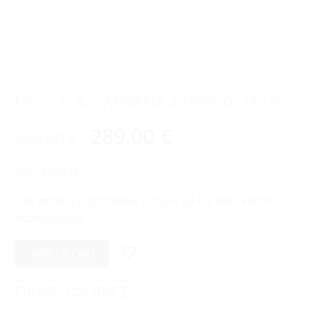
DOLCE & GABBANA 4396/501/87/55
289,00
€
340,00
€
SKU:
657898
1 σε απόθεμα (επιπλέον μπορεί να ζητηθεί κατόπιν
παραγγελίας)
ADD TO CART
ΠΛΗΡΟΦΟΡΙΕΣ