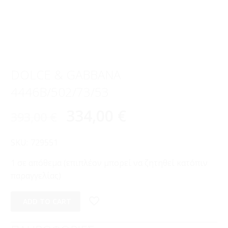
DOLCE & GABBANA
4446B/502/73/53
334,00
€
393,00
€
SKU:
729551
1 σε απόθεμα (επιπλέον μπορεί να ζητηθεί κατόπιν
παραγγελίας)
ADD TO CART