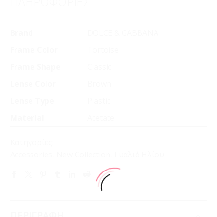
ΠΛΗΡΟΦΟΡΙΕΣ
Brand
DOLCE & GABBANA
Frame Color
Tortoise
Frame Shape
Classic
Lense Color
Brown
Lense Type
Plastic
Material
Acetate
Κατηγορίες:
Accessories
,
New Collection
,
Γυαλιά Ηλίου
ΠΕΡΙΓΡΑΦΗ