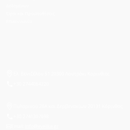
Δεδομένων
Όροι και Προϋποθέσεις
Επικοινωνία
Ελ. Βενιζέλου 51 20300 Λουτράκι Κορινθίας
+30 2744064220
Πυλαρινού 26Α και Δερβενακίων 20131 Κόρινθος
+30 2741307698
Email:
info@eyelike.gr