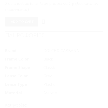
2 σε απόθεμα (επιπλέον μπορεί να ζητηθεί κατόπιν
παραγγελίας)
ADD TO CART
ΠΛΗΡΟΦΟΡΙΕΣ
Brand
DOLCE & GABBANA
Frame Color
Black
Frame Shape
Classic
Lense Color
Grey
Lense Type
Plastic
Material
Acetate
Κατηγορίες: