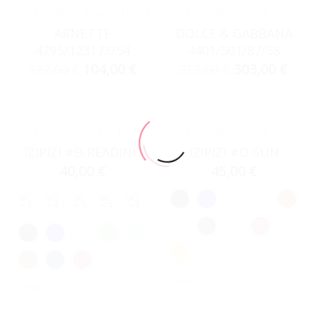
ACCESSORIES
,
ΓΥΑΛΙΆ ΗΛΊΟΥ
ACCESSORIES
,
ΓΥΑΛΙΆ ΗΛΊΟΥ
ARNETTE
DOLCE & GABBANA
4295/123173/54
4401/501/87/58
104,00
€
303,00
€
122,00
€
357,00
€
ACCESSORIES
,
ΣΚΕΛΕΤΟΊ ΟΡΆΣΕΩΣ
ACCESSORIES
,
ΓΥΑΛΙΆ ΗΛΊΟΥ
IZIPIZI #B-READING
IZIPIZI #D-SUN
40,00
€
45,00
€
Clear
Clear