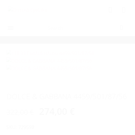
-15%
DOLCE & GABBANA 4459/501/87/56
274,00
€
322,00
€
SKU:
729598