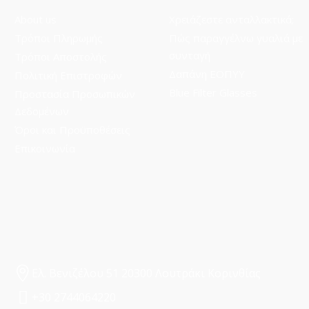
About us
Χρειάζεστε ανταλλακτικά;
Τρόποι Πληρωμής
Πώς παραγγέλνω γυαλιά με
συνταγή
Τρόποι Aποστολής
Δαπάνη ΕΟΠΥΥ
Πολιτική Επιστροφών
Blue Filter Glasses
Προστασία Προσωπικών
Δεδομένων
Όροι και Προϋποθέσεις
Επικοινωνία
Ελ. Βενιζέλου 51 20300 Λουτράκι Κορινθίας
+30 2744064220