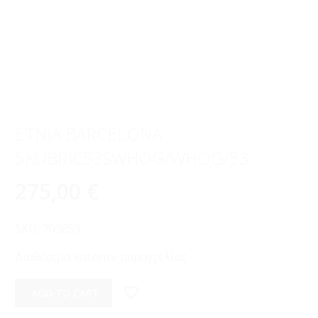
ETNIA BARCELONA
5KUBRIC53SWHOG/WHOG/53
275,00
€
SKU:
709859
Διαθέσιμο κατόπιν παραγγελίας
ADD TO CART