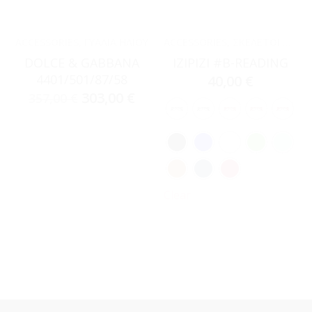
ACCESSORIES
,
ΓΥΑΛΙΆ ΗΛΊΟΥ
ACCESSORIES
,
ΣΚΕΛΕΤΟΊ ΟΡΆΣΕΩΣ
DOLCE & GABBANA
IZIPIZI #B-READING
4401/501/87/58
40,00
€
303,00
€
357,00
€
Clear