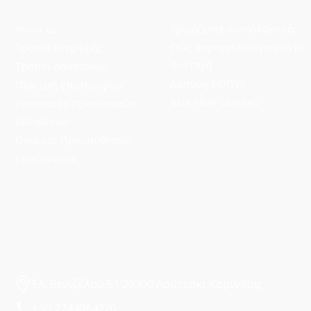
About us
Χρειάζεστε ανταλλακτικά;
Τρόποι Πληρωμής
Πώς παραγγέλνω γυαλιά με
συνταγή
Τρόποι Aποστολής
Δαπάνη ΕΟΠΥΥ
Πολιτική Επιστροφών
Blue Filter Glasses
Προστασία Προσωπικών
Δεδομένων
Όροι και Προϋποθέσεις
Επικοινωνία
Ελ. Βενιζέλου 51 20300 Λουτράκι Κορινθίας
+30 2744064220