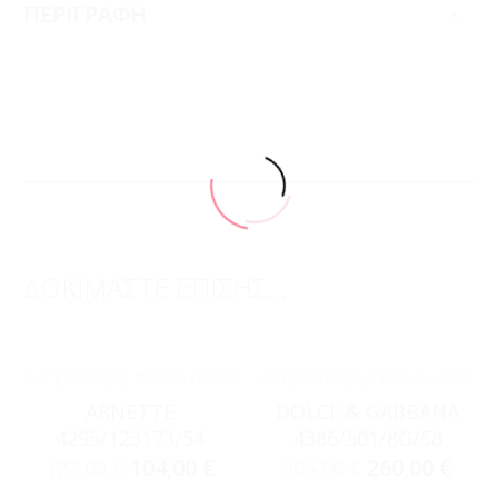
ΠΕΡΙΓΡΑΦΗ
ΔΟΚΙΜΑΣΤΕ ΕΠΙΣΗΣ...
ACCESSORIES
,
ΓΥΑΛΙΆ ΗΛΊΟΥ
ACCESSORIES
,
ΓΥΑΛΙΆ ΗΛΊΟΥ
ARNETTE
DOLCE & GABBANA
4295/123173/54
4386/501/8G/58
104,00
€
260,00
€
122,00
€
306,00
€