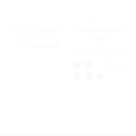
ACCESSORIES
,
ΓΥΑΛΙΆ ΗΛΊΟΥ
ACCESSORIES
,
ΣΚΕΛΕΤΟΊ ΟΡΆΣΕΩΣ
DOLCE & GABBANA
IZIPIZI #B-READING
4401/501/87/58
40,00
€
303,00
€
357,00
€
Clear