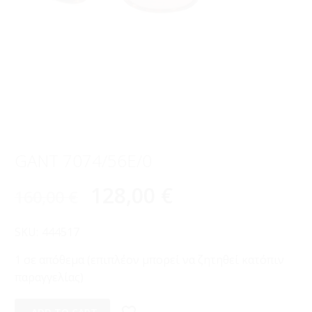
GANT 7074/56E/0
128,00
€
160,00
€
SKU:
444517
1 σε απόθεμα (επιπλέον μπορεί να ζητηθεί κατόπιν
παραγγελίας)