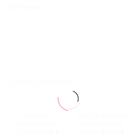
ΠΕΡΙΓΡΑΦΗ
ΔΟΚΙΜΑΣΤΕ ΕΠΙΣΗΣ...
ACCESSORIES
,
ΓΥΑΛΙΆ ΗΛΊΟΥ
ACCESSORIES
,
ΓΥΑΛΙΆ ΗΛΊΟΥ
ARNETTE
DOLCE & GABBANA
4295/123173/54
4386/501/8G/58
104,00
€
260,00
€
122,00
€
306,00
€