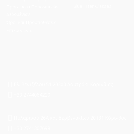
Blue Filter Glasses
Προστασία Προσωπικών
Δεδομένων
Όροι και Προϋποθέσεις
Επικοινωνία
Ελ. Βενιζέλου 51 20300 Λουτράκι Κορινθίας
+30 2744064220
Πυλαρινού 26Α και Δερβενακίων 20131 Κόρινθος
+30 2741307698