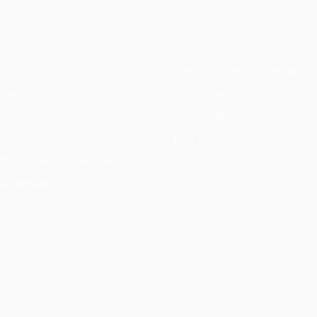
Χρειάζεστε ανταλλακτικά;
ηρωμής
Πώς παραγγέλνω γυαλιά με 
οστολής
Δαπάνη ΕΟΠΥΥ
πιστροφών
Blue Filter Glasses
 Προσωπικών Δεδομένων
ροϋποθέσεις
α