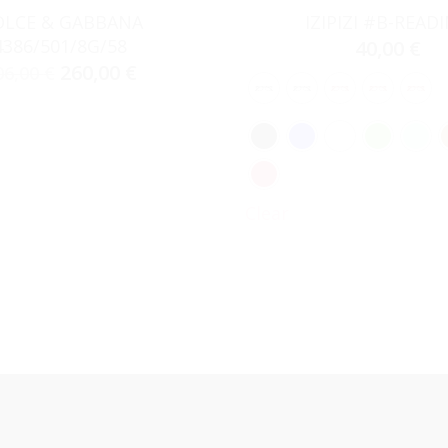
LCE & GABBANA
IZIPIZI #B-READ
4386/501/8G/58
40,00
€
260,00
€
06,00
€
Clear