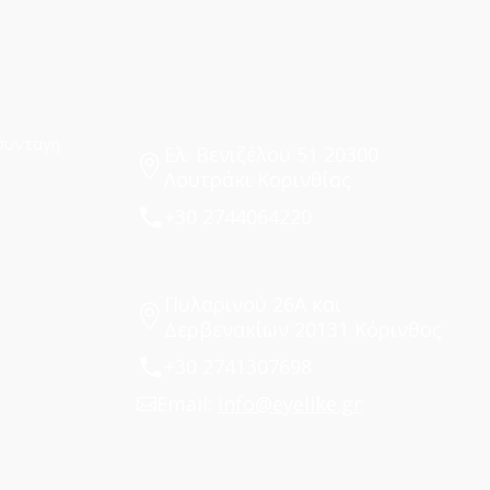
συνταγή
Ελ. Βενιζέλου 51 20300
Λουτράκι Κορινθίας
+30 2744064220
Πυλαρινού 26Α και
Δερβενακίων 20131 Κόρινθος
+30 2741307698
Email:
info@eyelike.gr