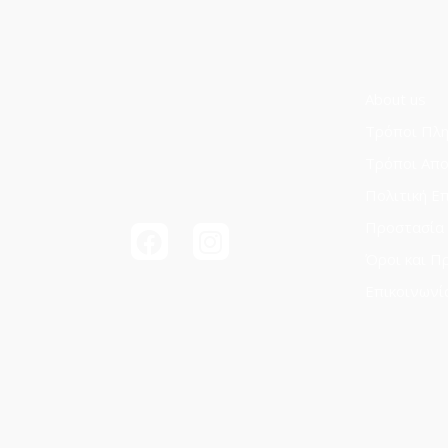
About us
Τρόποι Πλ
Τρόποι Aπ
Πολιτική Ε
Προστασία
Όροι και Π
Επικοινωνί