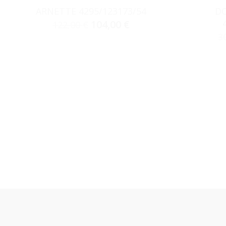
ARNETTE 4295/123173/54
DO
104,00
€
122,00
€
3