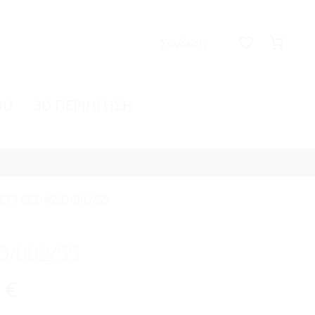
Σύνδεση
RD
3D ΠΕΡΙΗΓΗΣΗ
CCI GG0465O/002/55
O/002/55
0
€