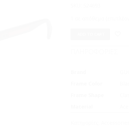
SKU:
524693
1 σε απόθεμα (επιπλέον
ADD TO CART
ΠΛΗΡΟΦΟΡΙΕΣ
Brand
GU
Frame Color
Bla
Frame Shape
Cla
Material
Ace
Κατηγορίες:
Accessorie