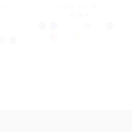
ING
IZIPIZI #D-SUN
45,00
€
Clear