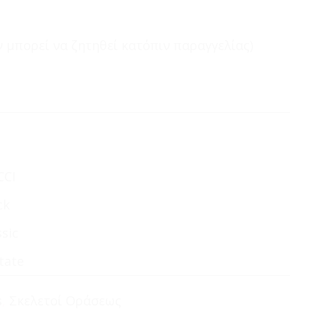
 μπορεί να ζητηθεί κατόπιν παραγγελίας)
CCI
ck
ssic
tate
s
,
Σκελετοί Οράσεως