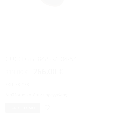
GUCCI GG0848SK/004/54
266,00
€
313,00
€
SKU:
581238
Διαθέσιμο κατόπιν παραγγελίας
ADD TO CART