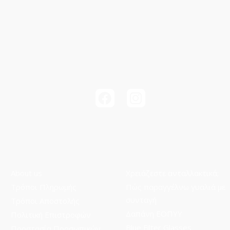
About us
Χρειάζεστε ανταλλακτικά;
Τρόποι Πληρωμής
Πώς παραγγέλνω γυαλιά με
συνταγή
Τρόποι Aποστολής
Δαπάνη ΕΟΠΥΥ
Πολιτική Επιστροφών
Blue Filter Glasses
Προστασία Προσωπικών