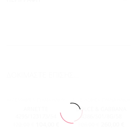
ΔΟΚΙΜΑΣΤΕ ΕΠΙΣΗΣ...
ACCESSORIES
,
ΓΥΑΛΙΆ ΗΛΊΟΥ
ACCESSORIES
,
ΓΥΑΛΙΆ ΗΛΊΟΥ
ARNETTE
DOLCE & GABBANA
4295/123173/54
4386/501/8G/58
104,00
€
260,00
€
122,00
€
306,00
€