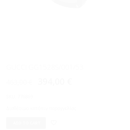
GUCCI GG1528S/001/53
394,00
€
463,00
€
SKU:
776869
Διαθέσιμο κατόπιν παραγγελίας
ADD TO CART