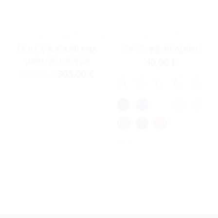
ACCESSORIES
,
ΓΥΑΛΙΆ ΗΛΊΟΥ
ACCESSORIES
,
ΣΚΕΛΕΤΟΊ ΟΡΆΣΕΩΣ
DOLCE & GABBANA
IZIPIZI #B-READING
4401/501/87/58
40,00
€
303,00
€
357,00
€
Clear