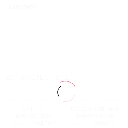
ΠΕΡΙΓΡΑΦΗ
ΔΟΚΙΜΑΣΤΕ ΕΠΙΣΗΣ...
ACCESSORIES
,
ΓΥΑΛΙΆ ΗΛΊΟΥ
ACCESSORIES
,
ΓΥΑΛΙΆ ΗΛΊΟΥ
ARNETTE
DOLCE & GABBANA
4295/123173/54
4386/501/8G/58
104,00
€
260,00
€
122,00
€
306,00
€