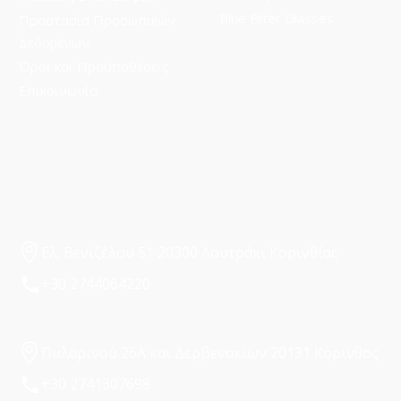
Blue Filter Glasses
Προστασία Προσωπικών
Δεδομένων
Όροι και Προϋποθέσεις
Επικοινωνία
Ελ. Βενιζέλου 51 20300 Λουτράκι Κορινθίας
+30 2744064220
Πυλαρινού 26Α και Δερβενακίων 20131 Κόρινθος
+30 2741307698