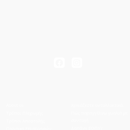
About us
Χρειάζεστε ανταλλακτικά;
Τρόποι Πληρωμής
Πώς παραγγέλνω γυαλιά με
συνταγή
Τρόποι Aποστολής
Δαπάνη ΕΟΠΥΥ
Πολιτική Επιστροφών