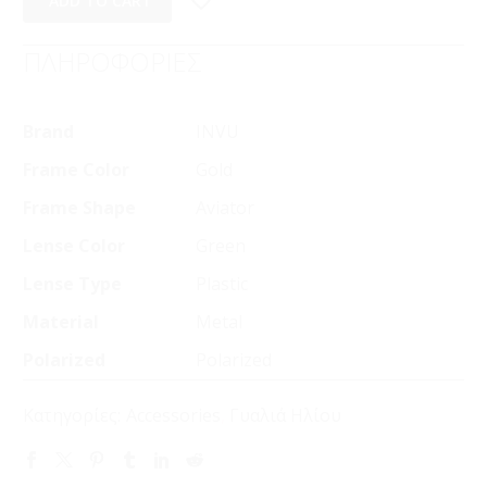
ADD TO CART
ΠΛΗΡΟΦΟΡΙΕΣ
Brand
INVU
Frame Color
Gold
Frame Shape
Aviator
Lense Color
Green
Lense Type
Plastic
Material
Metal
Polarized
Polarized
Κατηγορίες:
Accessories
,
Γυαλιά Ηλίου