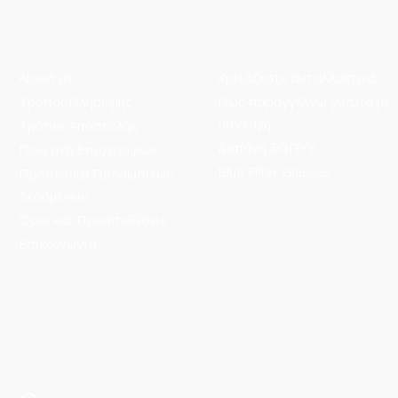
About us
Χρειάζεστε ανταλλακτικά;
Τρόποι Πληρωμής
Πώς παραγγέλνω γυαλιά με
συνταγή
Τρόποι Aποστολής
Δαπάνη ΕΟΠΥΥ
Πολιτική Επιστροφών
Blue Filter Glasses
Προστασία Προσωπικών
Δεδομένων
Όροι και Προϋποθέσεις
Επικοινωνία