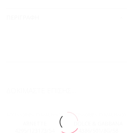
ΠΕΡΙΓΡΑΦΗ
ΔΟΚΙΜΑΣΤΕ ΕΠΙΣΗΣ...
ACCESSORIES
,
ΓΥΑΛΙΆ ΗΛΊΟΥ
ACCESSORIES
,
ΓΥΑΛΙΆ ΗΛΊΟΥ
ARNETTE
DOLCE & GABBANA
4295/123173/54
4386/501/8G/58