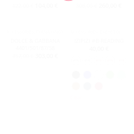
104,00
€
260,00
€
122,00
€
306,00
€
ACCESSORIES
,
ΓΥΑΛΙΆ ΗΛΊΟΥ
ACCESSORIES
,
ΣΚΕΛΕΤΟΊ ΟΡΆΣΕΩΣ
DOLCE & GABBANA
IZIPIZI #B-READING
4401/501/87/58
40,00
€
303,00
€
357,00
€
Clear