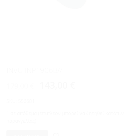
INVU INP1906B//
143,00
€
179,00
€
SKU:
556681
1 σε απόθεμα (επιπλέον μπορεί να ζητηθεί κατόπιν
παραγγελίας)