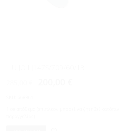
LIU JO LJ147S/709/60/13
200,00
€
285,00
€
SKU:
668961
1 σε απόθεμα (επιπλέον μπορεί να ζητηθεί κατόπιν
παραγγελίας)