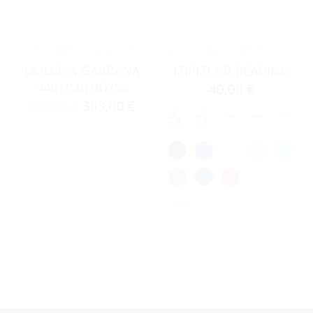
ACCESSORIES
,
ΓΥΑΛΙΆ ΗΛΊΟΥ
ACCESSORIES
,
ΣΚΕΛΕΤΟΊ ΟΡΆΣΕΩΣ
DOLCE & GABBANA
IZIPIZI #B-READING
4401/501/87/58
40,00
€
303,00
€
357,00
€
Clear