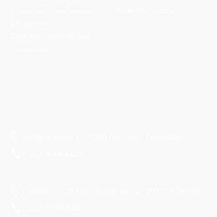
Blue Filter Glasses
Προστασία Προσωπικών
Δεδομένων
Όροι και Προϋποθέσεις
Επικοινωνία
Ελ. Βενιζέλου 51 20300 Λουτράκι Κορινθίας
+30 2744064220
Πυλαρινού 26Α και Δερβενακίων 20131 Κόρινθος
+30 2741307698