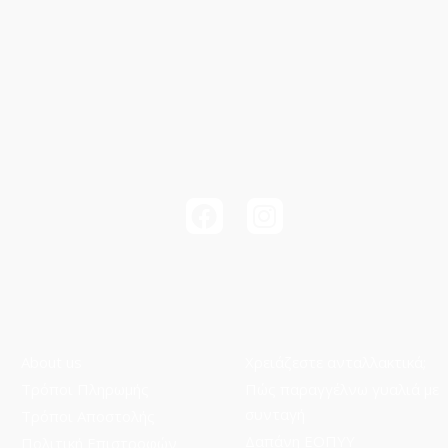
About us
Χρειάζεστε ανταλλακτικά;
Τρόποι Πληρωμής
Πώς παραγγέλνω γυαλιά με
συνταγή
Τρόποι Aποστολής
Δαπάνη ΕΟΠΥΥ
Πολιτική Επιστροφών