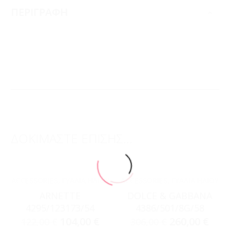
ΠΕΡΙΓΡΑΦΗ
ΔΟΚΙΜΑΣΤΕ ΕΠΙΣΗΣ...
ACCESSORIES
,
ΓΥΑΛΙΆ ΗΛΊΟΥ
ACCESSORIES
,
ΓΥΑΛΙΆ ΗΛΊΟΥ
ARNETTE
DOLCE & GABBANA
4295/123173/54
4386/501/8G/58
104,00
€
260,00
€
122,00
€
306,00
€