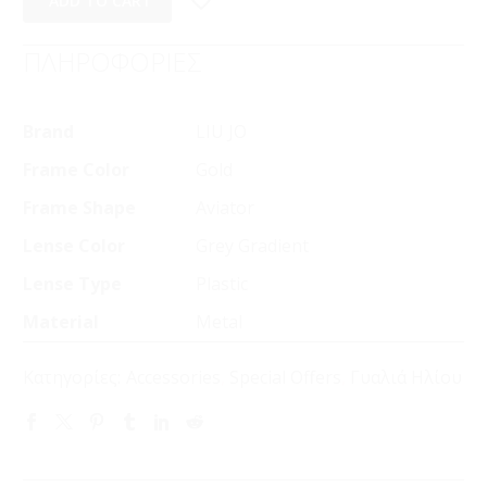
ADD TO CART
ΠΛΗΡΟΦΟΡΙΕΣ
Brand
LIU JO
Frame Color
Gold
Frame Shape
Aviator
Lense Color
Grey Gradient
Lense Type
Plastic
Material
Metal
Κατηγορίες:
Accessories
,
Special Offers
,
Γυαλιά Ηλίου