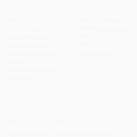
About us
Χρειάζεστε ανταλλακτικά;
Τρόποι Πληρωμής
Πώς παραγγέλνω γυαλιά με
συνταγή
Τρόποι Aποστολής
Δαπάνη ΕΟΠΥΥ
Πολιτική Επιστροφών
Blue Filter Glasses
Προστασία Προσωπικών
Δεδομένων
Όροι και Προϋποθέσεις
Επικοινωνία
Ελ. Βενιζέλου 51 20300 Λουτράκι Κορινθίας