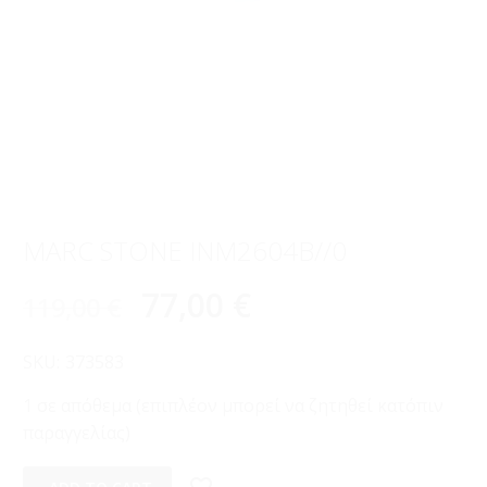
MARC STONE INM2604B//0
77,00
€
119,00
€
SKU:
373583
1 σε απόθεμα (επιπλέον μπορεί να ζητηθεί κατόπιν
παραγγελίας)