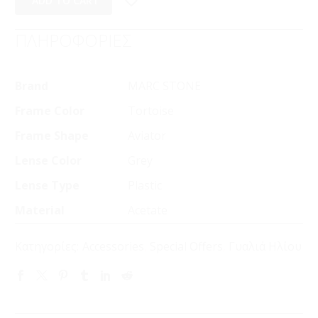
ADD TO CART
ΠΛΗΡΟΦΟΡΙΕΣ
Brand
MARC STONE
Frame Color
Tortoise
Frame Shape
Aviator
Lense Color
Grey
Lense Type
Plastic
Material
Acetate
Κατηγορίες:
Accessories
,
Special Offers
,
Γυαλιά Ηλίου