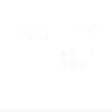
ACCESSORIES
,
ΓΥΑΛΙΆ ΗΛΊΟΥ
ACCESSORIES
,
ΣΚΕΛΕΤΟΊ ΟΡΆΣΕΩΣ
DOLCE & GABBANA
IZIPIZI #B-READING
4401/501/87/58
40,00
€
303,00
€
357,00
€
Clear