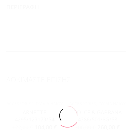
ΠΕΡΙΓΡΑΦΗ
ΔΟΚΙΜΑΣΤΕ ΕΠΙΣΗΣ...
ACCESSORIES
,
ΓΥΑΛΙΆ ΗΛΊΟΥ
ACCESSORIES
,
ΓΥΑΛΙΆ ΗΛΊΟΥ
ARNETTE
DOLCE & GABBANA
4295/123173/54
4386/501/8G/58
104,00
€
260,00
€
122,00
€
306,00
€