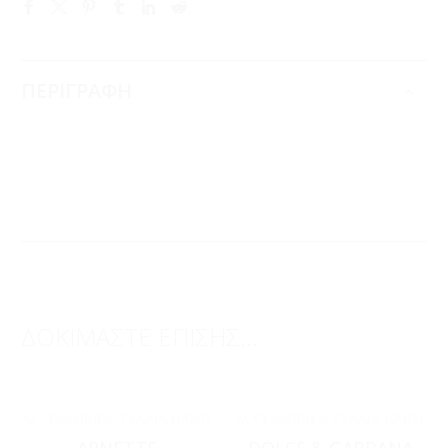
ΠΕΡΙΓΡΑΦΗ
ΔΟΚΙΜΑΣΤΕ ΕΠΙΣΗΣ...
ACCESSORIES
,
ΓΥΑΛΙΆ ΗΛΊΟΥ
ACCESSORIES
,
ΓΥΑΛΙΆ ΗΛΊΟΥ
ARNETTE
DOLCE & GABBANA