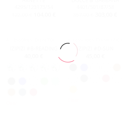
4295/123173/54
4401/501/87/58
104,00
€
303,00
€
122,00
€
357,00
€
ACCESSORIES
,
ΣΚΕΛΕΤΟΊ ΟΡΆΣΕΩΣ
ACCESSORIES
,
ΓΥΑΛΙΆ ΗΛΊΟΥ
IZIPIZI #B-READING
IZIPIZI #D-SUN
40,00
€
45,00
€
Clear
Clear