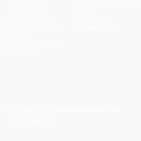
Τρόποι Πληρωμής
Πώς παραγγέλνω γυαλιά με
συνταγή
Τρόποι Aποστολής
Δαπάνη ΕΟΠΥΥ
Πολιτική Επιστροφών
Blue Filter Glasses
Προστασία Προσωπικών
Δεδομένων
Όροι και Προϋποθέσεις
Επικοινωνία
Ελ. Βενιζέλου 51 20300 Λουτράκι Κορινθίας
+30 2744064220