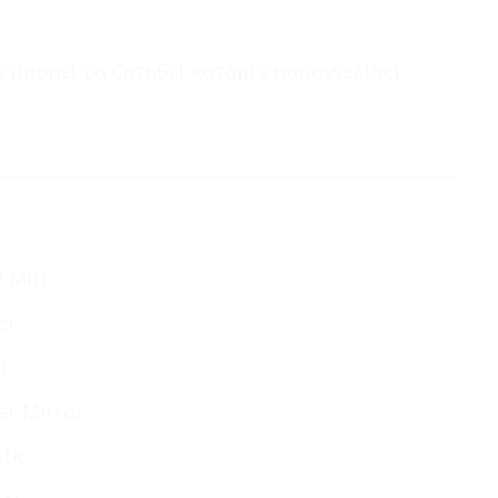
 μπορεί να ζητηθεί κατόπιν παραγγελίας)
U MIU
er
l
ver Mirror
stic