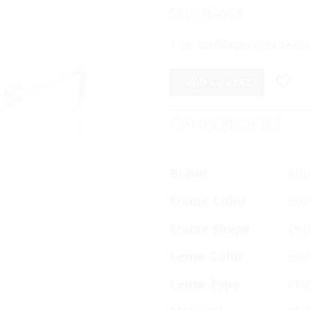
SKU:
764553
1 σε απόθεμα (επιπλέον
ADD TO CART
ΠΛΗΡΟΦΟΡΙΕΣ
Brand
MI
Frame Color
Silv
Frame Shape
Ova
Lense Color
Sil
Lense Type
Pla