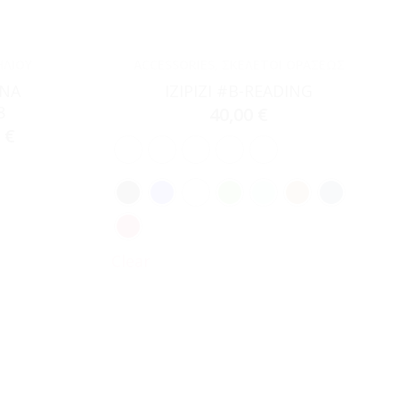
ΗΛΊΟΥ
ACCESSORIES
,
ΣΚΕΛΕΤΟΊ ΟΡΆΣΕΩΣ
ANA
IZIPIZI #B-READING
8
40,00
€
0
€
Clear