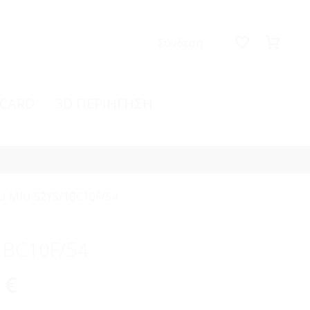
Σύνδεση
 CARD
3D ΠΕΡΙΗΓΗΣΗ
U MIU 52YS/1BC10F/54
1BC10F/54
0
€