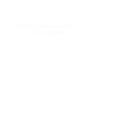
ACCESSORIES
,
ΓΥΑΛΙΆ ΗΛΊΟΥ
ACCE
ARNETTE 4295/123173/54
DO
104,00
€
122,00
€
3