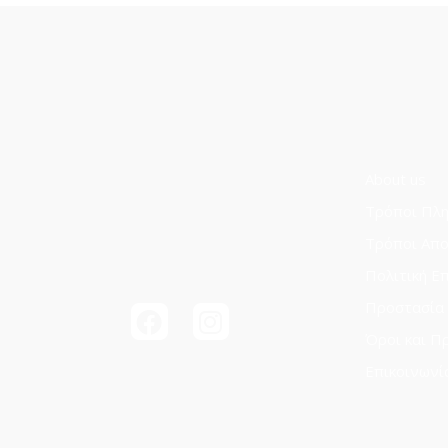
About us
Τρόποι Πλ
Τρόποι Aπ
Πολιτική Ε
Προστασία
Όροι και Π
Επικοινωνί