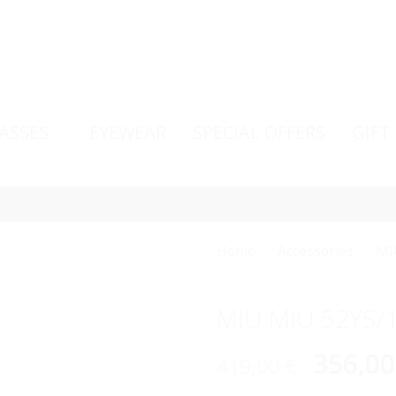
ASSES
EYEWEAR
SPECIAL OFFERS
GIFT
Home
Accessories
MI
MIU MIU 52YS/
356,0
419,00
€