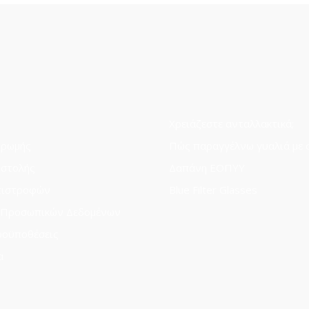
Χρειάζεστε ανταλλακτικά;
ηρωμής
Πώς παραγγέλνω γυαλιά με 
οστολής
Δαπάνη ΕΟΠΥΥ
πιστροφών
Blue Filter Glasses
 Προσωπικών Δεδομένων
ροϋποθέσεις
α