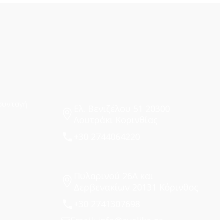
συνταγή
Ελ. Βενιζέλου 51 20300
Λουτράκι Κορινθίας
+30 2744064220
Πυλαρινού 26Α και
Δερβενακίων 20131 Κόρινθος
+30 2741307698