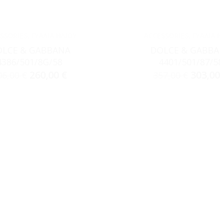
SSORIES
,
ΓΥΑΛΙΆ ΗΛΊΟΥ
ACCESSORIES
,
ΓΥΑΛΙΆ 
LCE & GABBANA
DOLCE & GABB
4386/501/8G/58
4401/501/87/5
260,00
€
303,0
06,00
€
357,00
€