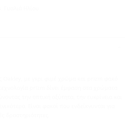
s
,
Γυαλιά Ηλίου
 Oakley, με γκρι φιμέ χρώμα και prizm φακό
τεχνολογία prizm δίνει έμφαση στα χρώματα
ώνοντας την οπτική οξύτητα, την ευκρίνεια και
ενικότερα. Είναι φακοί που ενδείκνυνται για
ές δραστηριότητες.