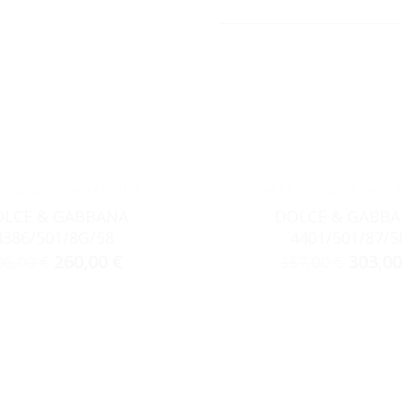
SSORIES
,
ΓΥΑΛΙΆ ΗΛΊΟΥ
ACCESSORIES
,
ΓΥΑΛΙΆ 
LCE & GABBANA
DOLCE & GABB
4386/501/8G/58
4401/501/87/5
260,00
€
303,0
06,00
€
357,00
€