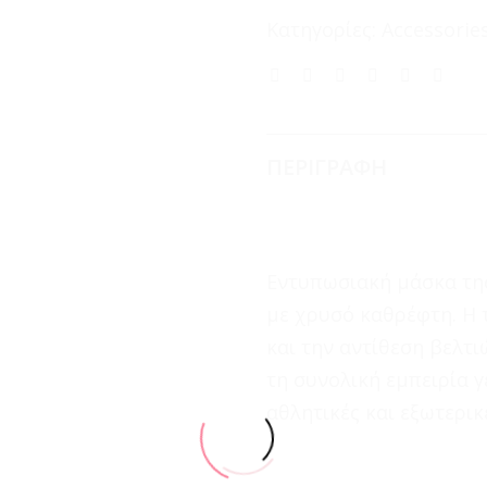
Κατηγορίες:
Accessorie
ΠΕΡΙΓΡΑΦΗ
Εντυπωσιακή μάσκα της
με χρυσό καθρέφτη. Η 
και την αντίθεση βελτι
τη συνολική εμπειρία γ
αθλητικές και εξωτερικ