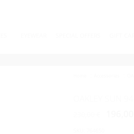
ES
EYEWEAR
SPECIAL OFFERS
GIFT CA
Home
Accessories
OA
OAKLEY SUN 94
196,0
230,00
€
SKU:
764650