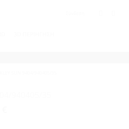
Σύνδεση
RD
3D ΠΕΡΙΗΓΗΣΗ
KLEY SUN 9404/940405/35
04/940405/35
0
€