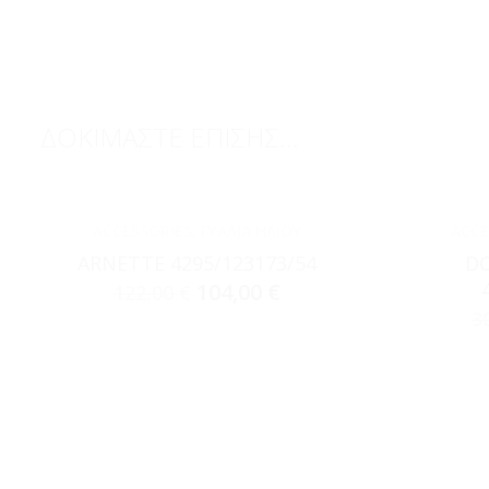
ΔΟΚΙΜΑΣΤΕ ΕΠΙΣΗΣ...
ACCESSORIES
,
ΓΥΑΛΙΆ ΗΛΊΟΥ
ACCE
ARNETTE 4295/123173/54
DO
104,00
€
122,00
€
3