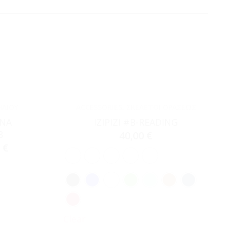
ΗΛΊΟΥ
ACCESSORIES
,
ΣΚΕΛΕΤΟΊ ΟΡΆΣΕΩΣ
ANA
IZIPIZI #B-READING
8
40,00
€
0
€
Clear