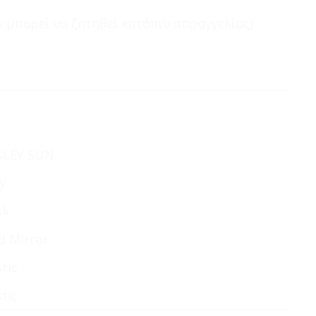
 μπορεί να ζητηθεί κατόπιν παραγγελίας)
KLEY SUN
y
sk
d Mirror
stic
stic