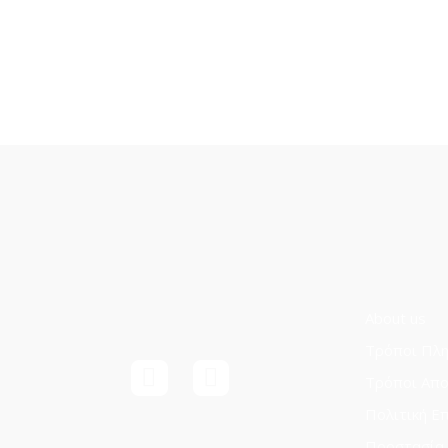
About us
Τρόποι Πλ
Τρόποι Aπ
Πολιτική Ε
Προστασία