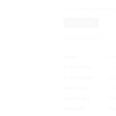
1 σε απόθεμα (επιπλέον
ADD TO CART
ΠΛΗΡΟΦΟΡΙΕΣ
Brand
OA
Frame Color
Gre
Frame Shape
Ma
Lense Color
Gol
Lense Type
Pla
Material
Pla