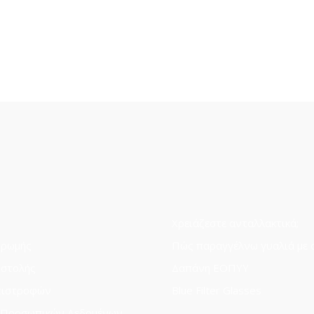
Χρειάζεστε ανταλλακτικά;
ηρωμής
Πώς παραγγέλνω γυαλιά με 
οστολής
Δαπάνη ΕΟΠΥΥ
πιστροφών
Blue Filter Glasses
 Προσωπικών Δεδομένων