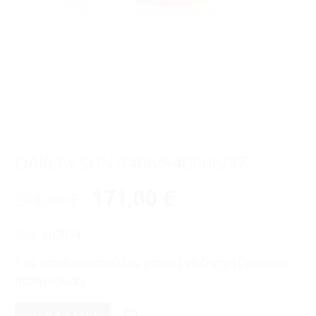
OAKLEY SUN 9406/940606/37
171,00
€
201,00
€
SKU:
507074
1 σε απόθεμα (επιπλέον μπορεί να ζητηθεί κατόπιν
παραγγελίας)