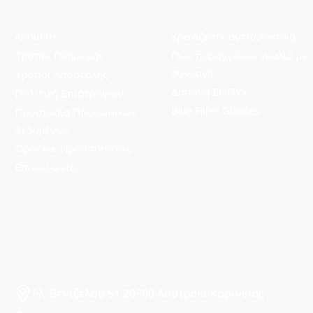
About us
Χρειάζεστε ανταλλακτικά;
Τρόποι Πληρωμής
Πώς παραγγέλνω γυαλιά με
συνταγή
Τρόποι Aποστολής
Δαπάνη ΕΟΠΥΥ
Πολιτική Επιστροφών
Blue Filter Glasses
Προστασία Προσωπικών
Δεδομένων
Όροι και Προϋποθέσεις
Επικοινωνία
Ελ. Βενιζέλου 51 20300 Λουτράκι Κορινθίας