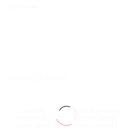
ΠΕΡΙΓΡΑΦΗ
ΔΟΚΙΜΑΣΤΕ ΕΠΙΣΗΣ...
ACCESSORIES
,
ΓΥΑΛΙΆ ΗΛΊΟΥ
ACCESSORIES
,
ΓΥΑΛΙΆ ΗΛΊΟΥ
ARNETTE
DOLCE & GABBANA
4295/123173/54
4386/501/8G/58
104,00
€
260,00
€
122,00
€
306,00
€