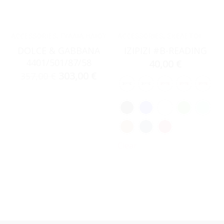
ACCESSORIES
,
ΓΥΑΛΙΆ ΗΛΊΟΥ
ACCESSORIES
,
ΣΚΕΛΕΤΟΊ ΟΡΆΣΕΩΣ
DOLCE & GABBANA
IZIPIZI #B-READING
4401/501/87/58
40,00
€
303,00
€
357,00
€
Clear