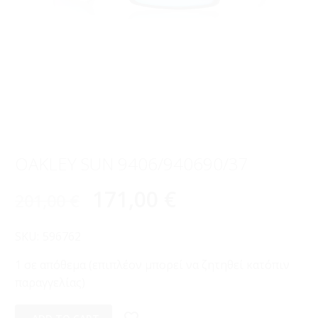
OAKLEY SUN 9406/940690/37
171,00
€
201,00
€
SKU:
596762
1 σε απόθεμα (επιπλέον μπορεί να ζητηθεί κατόπιν
παραγγελίας)