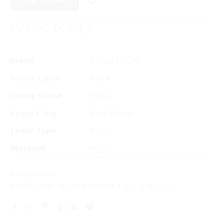
ADD TO CART
ΠΛΗΡΟΦΟΡΙΕΣ
Brand
OAKLEY SUN
Frame Color
Black
Frame Shape
Mask
Lense Color
Blue Mirror
Lense Type
Plastic
Material
Nylon
Κατηγορίες:
Accessories
,
New Collection
,
Γυαλιά Ηλίου