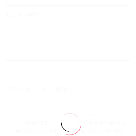
ΠΕΡΙΓΡΑΦΗ
ΔΟΚΙΜΑΣΤΕ ΕΠΙΣΗΣ...
ACCESSORIES
,
ΓΥΑΛΙΆ ΗΛΊΟΥ
ACCESSORIES
,
ΓΥΑΛΙΆ ΗΛΊΟΥ
ARNETTE
DOLCE & GABBANA
4295/123173/54
4386/501/8G/58