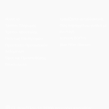
About us
Χρειάζεστε ανταλλακτικά;
Τρόποι Πληρωμής
Πώς παραγγέλνω γυαλιά με
συνταγή
Τρόποι Aποστολής
Δαπάνη ΕΟΠΥΥ
Πολιτική Επιστροφών
Blue Filter Glasses
Προστασία Προσωπικών
Δεδομένων
Όροι και Προϋποθέσεις
Επικοινωνία
Ελ. Βενιζέλου 51 20300 Λουτράκι Κορινθίας