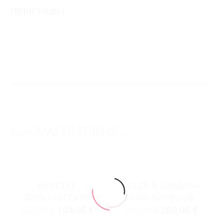
ΠΕΡΙΓΡΑΦΗ
ΔΟΚΙΜΑΣΤΕ ΕΠΙΣΗΣ...
ACCESSORIES
,
ΓΥΑΛΙΆ ΗΛΊΟΥ
ACCESSORIES
,
ΓΥΑΛΙΆ ΗΛΊΟΥ
ARNETTE
DOLCE & GABBANA
4295/123173/54
4386/501/8G/58
104,00
€
260,00
€
122,00
€
306,00
€