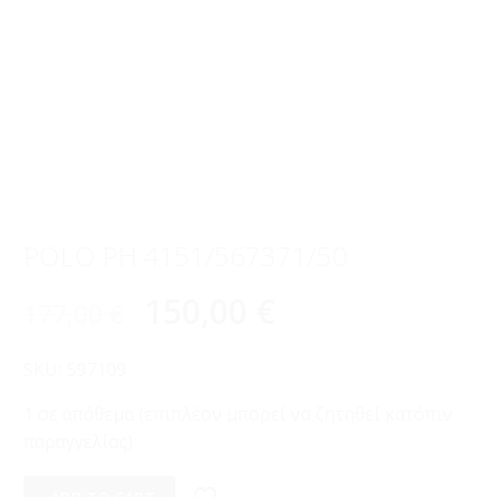
POLO PH 4151/567371/50
150,00
€
177,00
€
SKU:
597109
1 σε απόθεμα (επιπλέον μπορεί να ζητηθεί κατόπιν
παραγγελίας)