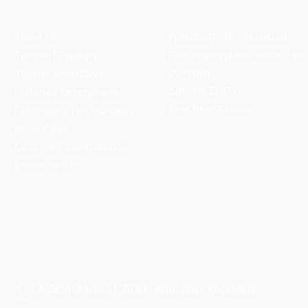
About us
Χρειάζεστε ανταλλακτικά;
Τρόποι Πληρωμής
Πώς παραγγέλνω γυαλιά με
συνταγή
Τρόποι Aποστολής
Δαπάνη ΕΟΠΥΥ
Πολιτική Επιστροφών
Blue Filter Glasses
Προστασία Προσωπικών
Δεδομένων
Όροι και Προϋποθέσεις
Επικοινωνία
Ελ. Βενιζέλου 51 20300 Λουτράκι Κορινθίας