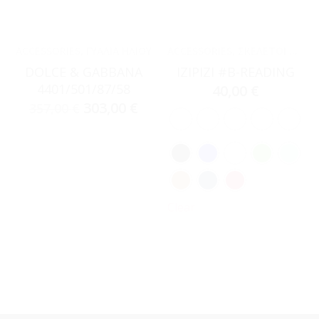
ACCESSORIES
,
ΓΥΑΛΙΆ ΗΛΊΟΥ
ACCESSORIES
,
ΣΚΕΛΕΤΟΊ ΟΡΆΣΕΩΣ
DOLCE & GABBANA
IZIPIZI #B-READING
4401/501/87/58
40,00
€
303,00
€
357,00
€
Clear