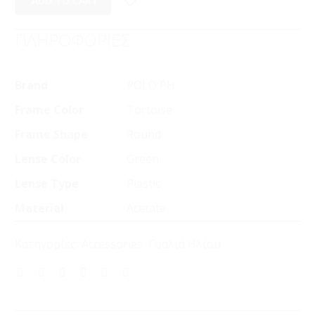
ADD TO CART
ΠΛΗΡΟΦΟΡΙΕΣ
Brand
POLO PH
Frame Color
Tortoise
Frame Shape
Round
Lense Color
Green
Lense Type
Plastic
Material
Acetate
Κατηγορίες:
Accessories
,
Γυαλιά Ηλίου