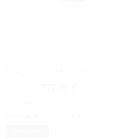
PRADA 08YS/1AB5S0/51
372,00
€
438,00
€
SKU:
658994
Διαθέσιμο κατόπιν παραγγελίας
ADD TO CART