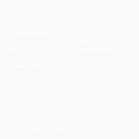
About us
Χρειάζεστε ανταλλακτικά;
Τρόποι Πληρωμής
Πώς παραγγέλνω γυαλιά με
συνταγή
Τρόποι Aποστολής
Δαπάνη ΕΟΠΥΥ
Πολιτική Επιστροφών
Blue Filter Glasses
Προστασία Προσωπικών
Δεδομένων
Όροι και Προϋποθέσεις
Επικοινωνία
Ελ. Βενιζέλου 51 20300 Λουτράκι Κορινθίας