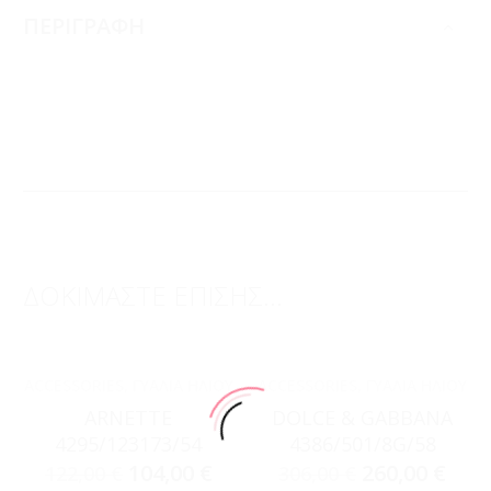
ΠΕΡΙΓΡΑΦΗ
ΔΟΚΙΜΑΣΤΕ ΕΠΙΣΗΣ...
ACCESSORIES
,
ΓΥΑΛΙΆ ΗΛΊΟΥ
ACCESSORIES
,
ΓΥΑΛΙΆ ΗΛΊΟΥ
ARNETTE
DOLCE & GABBANA
4295/123173/54
4386/501/8G/58
104,00
€
260,00
€
122,00
€
306,00
€