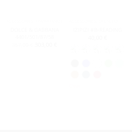
ACCESSORIES
,
ΓΥΑΛΙΆ ΗΛΊΟΥ
ACCESSORIES
,
ΣΚΕΛΕΤΟΊ ΟΡΆΣΕΩΣ
DOLCE & GABBANA
IZIPIZI #B-READING
4401/501/87/58
40,00
€
303,00
€
357,00
€
Clear