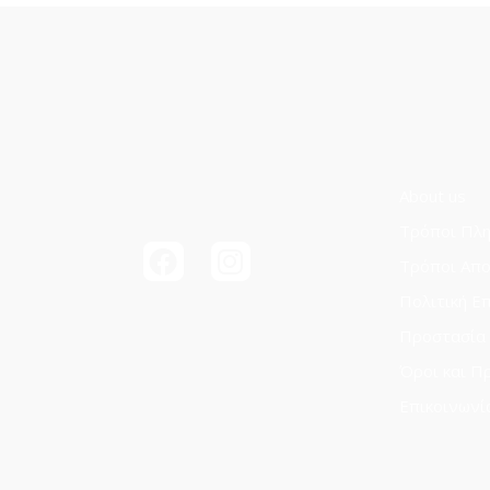
About us
Τρόποι Πλ
Τρόποι Aπ
Πολιτική Ε
Προστασία
Όροι και Π
Επικοινωνί