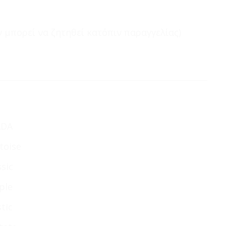
 μπορεί να ζητηθεί κατόπιν παραγγελίας)
ADA
toise
ssic
ple
stic