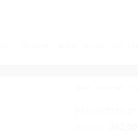
ES
EYEWEAR
SPECIAL OFFERS
GIFT CA
Home
Accessories
PR
PRADA 23YS/2
352,0
414,00
€