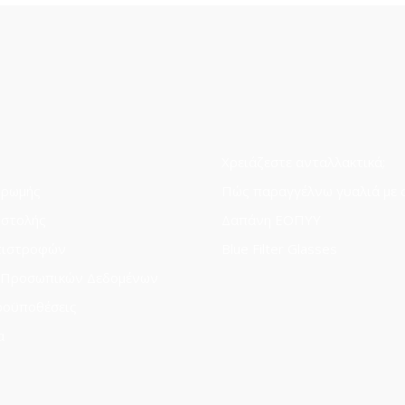
Χρειάζεστε ανταλλακτικά;
ηρωμής
Πώς παραγγέλνω γυαλιά με 
οστολής
Δαπάνη ΕΟΠΥΥ
πιστροφών
Blue Filter Glasses
 Προσωπικών Δεδομένων
ροϋποθέσεις
α