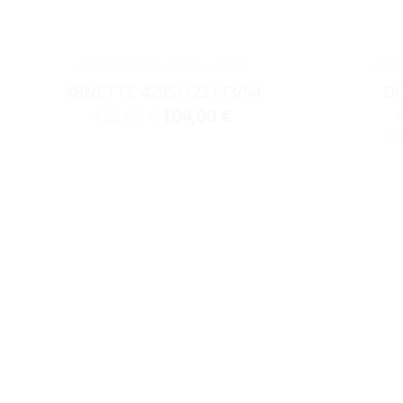
ACCESSORIES
,
ΓΥΑΛΙΆ ΗΛΊΟΥ
ACCE
ARNETTE 4295/123173/54
DO
104,00
€
122,00
€
3