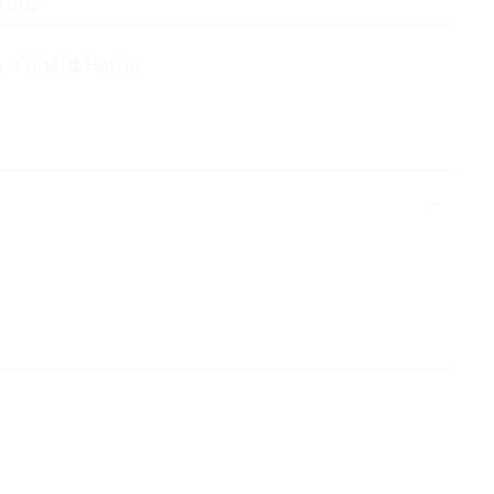
tate
s
,
Γυαλιά Ηλίου