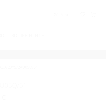
Σύνδεση
RD
3D ΠΕΡΙΗΓΗΣΗ
ADA 23YS/2AU05Q/51
AU05Q/51
0
€