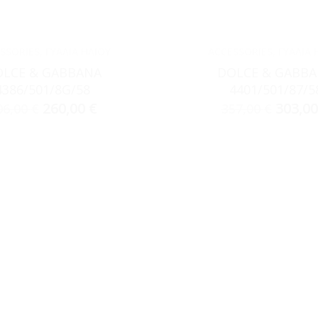
SSORIES
,
ΓΥΑΛΙΆ ΗΛΊΟΥ
ACCESSORIES
,
ΓΥΑΛΙΆ 
LCE & GABBANA
DOLCE & GABB
4386/501/8G/58
4401/501/87/5
260,00
€
303,0
06,00
€
357,00
€