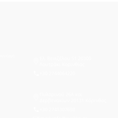
συνταγή
Ελ. Βενιζέλου 51 20300
Λουτράκι Κορινθίας
+30 2744064220
Πυλαρινού 26Α και
Δερβενακίων 20131 Κόρινθος
+30 2741307698