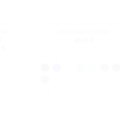
ΗΛΊΟΥ
ACCESSORIES
,
ΣΚΕΛΕΤΟΊ ΟΡΆΣΕΩΣ
ANA
IZIPIZI #B-READING
8
40,00
€
0
€
Clear