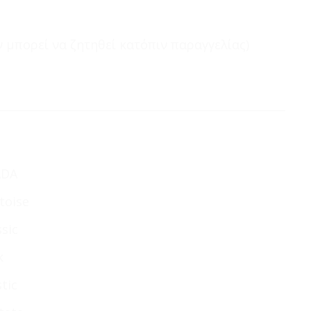
 μπορεί να ζητηθεί κατόπιν παραγγελίας)
ADA
toise
ssic
k
stic