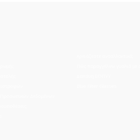
Χρειάζεστε ανταλλακτικά;
ηρωμής
Πώς παραγγέλνω γυαλιά με 
οστολής
Δαπάνη ΕΟΠΥΥ
πιστροφών
Blue Filter Glasses
 Προσωπικών Δεδομένων
ροϋποθέσεις
α