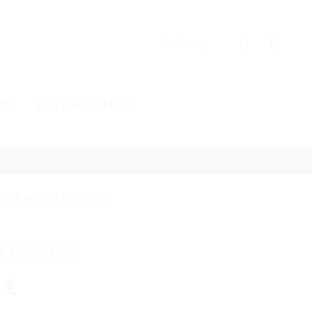
Σύνδεση
RD
3D ΠΕΡΙΗΓΗΣΗ
ADA A01S/13O80B/53
3O80B/53
0
€