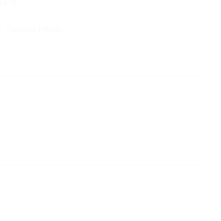
tate
s
,
Γυαλιά Ηλίου