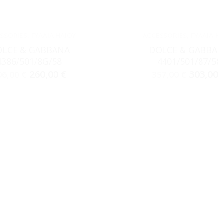
SSORIES
,
ΓΥΑΛΙΆ ΗΛΊΟΥ
ACCESSORIES
,
ΓΥΑΛΙΆ 
LCE & GABBANA
DOLCE & GABB
4386/501/8G/58
4401/501/87/5
260,00
€
303,0
06,00
€
357,00
€