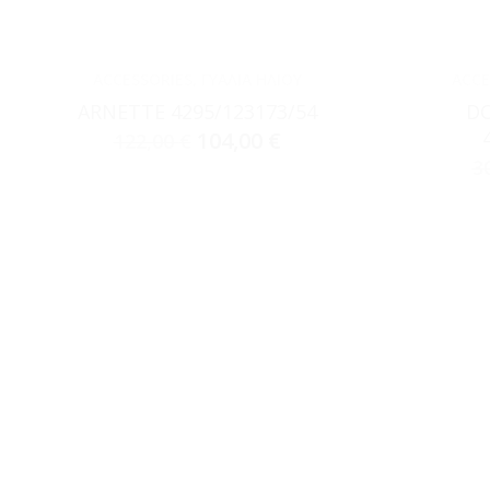
ACCESSORIES
,
ΓΥΑΛΙΆ ΗΛΊΟΥ
ACCE
ARNETTE 4295/123173/54
DO
104,00
€
122,00
€
3