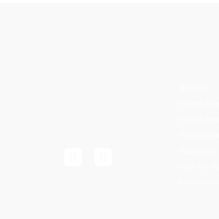
About us
Τρόποι Πλ
Τρόποι Aπ
Πολιτική Ε
Προστασία
Όροι και Π
Επικοινωνί