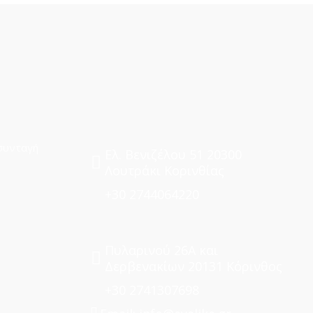
συνταγή
Ελ. Βενιζέλου 51 20300
Λουτράκι Κορινθίας
+30 2744064220
Πυλαρινού 26Α και
Δερβενακίων 20131 Κόρινθος
+30 2741307698