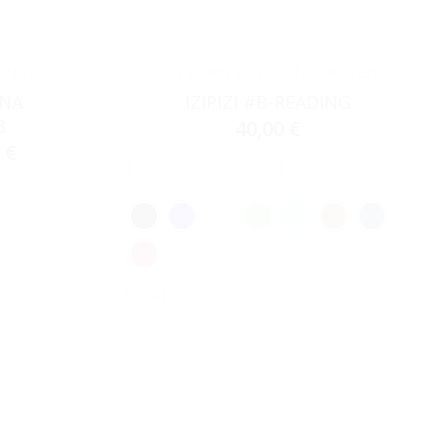
ΗΛΊΟΥ
ACCESSORIES
,
ΣΚΕΛΕΤΟΊ ΟΡΆΣΕΩΣ
ANA
IZIPIZI #B-READING
8
40,00
€
0
€
Clear