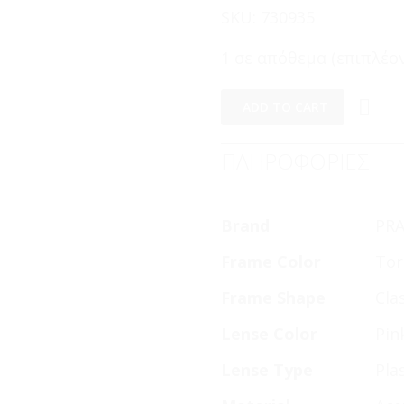
SKU:
730935
1 σε απόθεμα (επιπλέον
ADD TO CART
ΠΛΗΡΟΦΟΡΙΕΣ
Brand
PR
Frame Color
Tor
Frame Shape
Cla
Lense Color
Pin
Lense Type
Pla