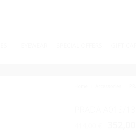
ES
EYEWEAR
SPECIAL OFFERS
GIFT CA
Home
Accessories
PR
PRADA A01S/1
352,0
414,00
€