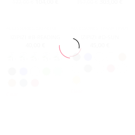
104,00
€
303,00
€
122,00
€
357,00
€
ACCESSORIES
,
ΣΚΕΛΕΤΟΊ ΟΡΆΣΕΩΣ
ACCESSORIES
,
ΓΥΑΛΙΆ ΗΛΊΟΥ
IZIPIZI #B-READING
IZIPIZI #D-SUN
40,00
€
45,00
€
Clear
Clear