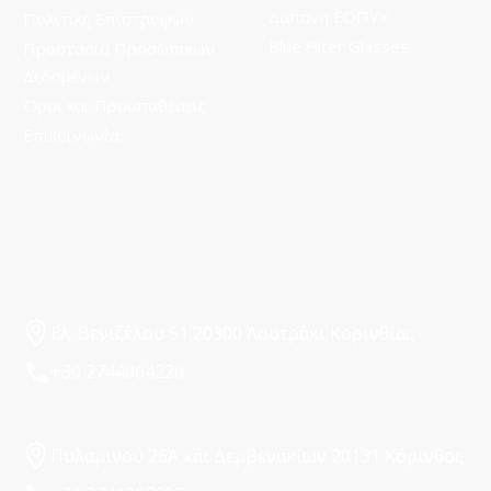
Δαπάνη ΕΟΠΥΥ
Πολιτική Επιστροφών
Blue Filter Glasses
Προστασία Προσωπικών
Δεδομένων
Όροι και Προϋποθέσεις
Επικοινωνία
Ελ. Βενιζέλου 51 20300 Λουτράκι Κορινθίας
+30 2744064220
Πυλαρινού 26Α και Δερβενακίων 20131 Κόρινθος