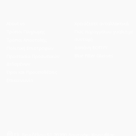
About us
Χρειάζεστε ανταλλακτικά;
Τρόποι Πληρωμής
Πώς παραγγέλνω γυαλιά με
συνταγή
Τρόποι Aποστολής
Δαπάνη ΕΟΠΥΥ
Πολιτική Επιστροφών
Blue Filter Glasses
Προστασία Προσωπικών
Δεδομένων
Όροι και Προϋποθέσεις
Επικοινωνία
Ελ. Βενιζέλου 51 20300 Λουτράκι Κορινθίας