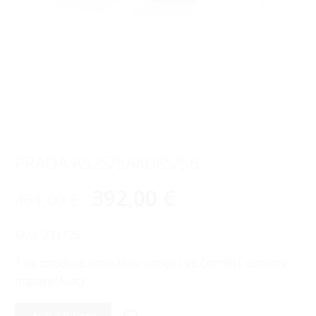
PRADA A52S/5AK08S/56
392,00
€
461,00
€
SKU:
731126
1 σε απόθεμα (επιπλέον μπορεί να ζητηθεί κατόπιν
παραγγελίας)