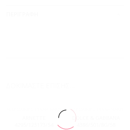
ΠΕΡΙΓΡΑΦΗ
ΔΟΚΙΜΑΣΤΕ ΕΠΙΣΗΣ...
ACCESSORIES
,
ΓΥΑΛΙΆ ΗΛΊΟΥ
ACCESSORIES
,
ΓΥΑΛΙΆ ΗΛΊΟΥ
ARNETTE
DOLCE & GABBANA
4295/123173/54
4386/501/8G/58