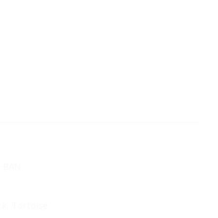
Y-BAN
ck, Tortoise