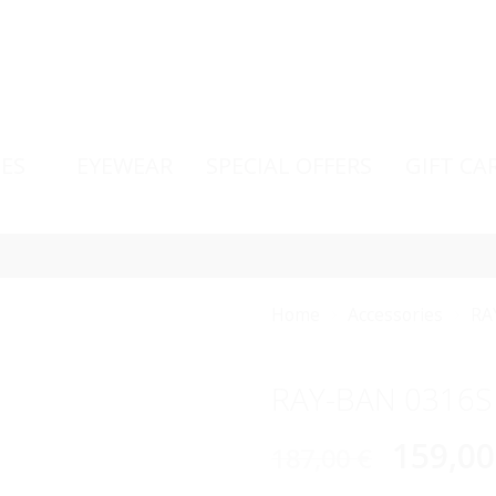
ES
EYEWEAR
SPECIAL OFFERS
GIFT CA
Home
Accessories
RA
RAY-BAN 0316S
159,0
187,00
€