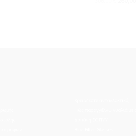
260,0
306,00
€
Χρειάζεστε ανταλλακτικά;
ηρωμής
Πώς παραγγέλνω γυαλιά με 
οστολής
Δαπάνη ΕΟΠΥΥ
πιστροφών
Blue Filter Glasses