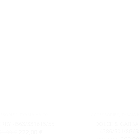
SSORIES
,
ΓΥΑΛΙΆ ΗΛΊΟΥ
ACCESSORIES
,
ΓΥΑΛΙΆ 
RRY 4363/331613/55
DOLCE & GABB
4386/501/8G/5
222,00
€
61,00
€