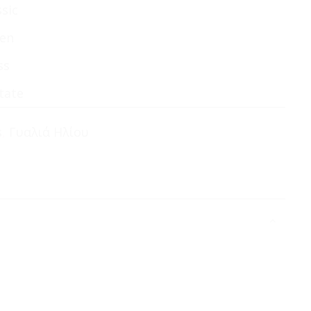
ssic
en
ss
tate
s
,
Γυαλιά Ηλίου