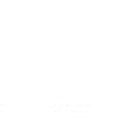
ΗΛΊΟΥ
ACCESSORIES
,
ΓΥΑΛΙΆ ΗΛΊΟΥ
ANA
DOLCE & GABBANA
8
4401/501/87/58