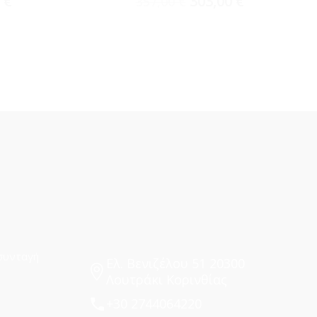
0
€
303,00
€
357,00
€
συνταγή
Ελ. Βενιζέλου 51 20300
Λουτράκι Κορινθίας
+30 2744064220