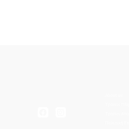
About us
Τρόποι Πλ
Τρόποι Aπ
Πολιτική Ε