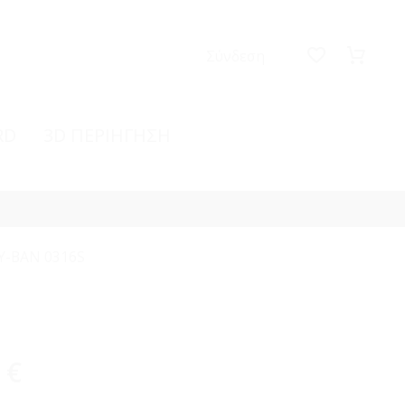
Σύνδεση
RD
3D ΠΕΡΙΗΓΗΣΗ
Y-BAN 0316S
0
€