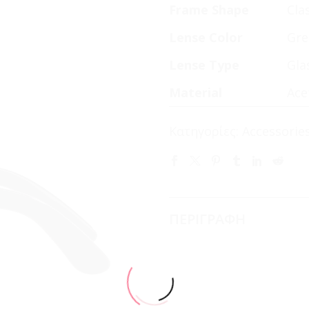
Frame Shape
Cla
Lense Color
Gre
Lense Type
Gla
Material
Ace
Κατηγορίες:
Accessorie
ΠΕΡΙΓΡΑΦΗ