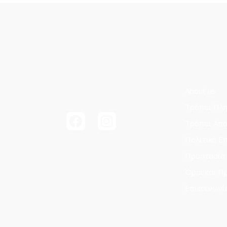
About us
Τρόποι Πλ
Τρόποι Aπ
Πολιτική Ε
Προστασία
Όροι και Π
Επικοινωνί