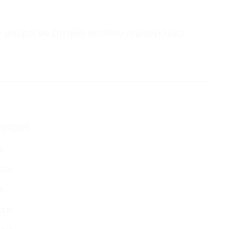
 μπορεί να ζητηθεί κατόπιν παραγγελίας)
PERDRY
e
ssic
e
stic