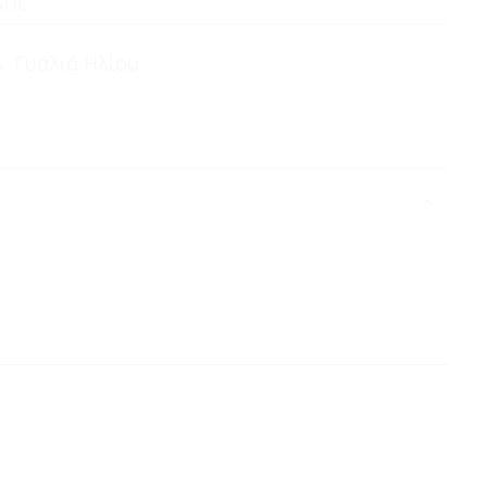
stic
s
,
Γυαλιά Ηλίου