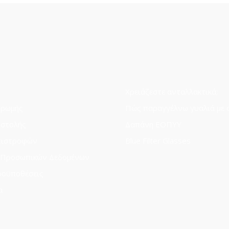
Χρειάζεστε ανταλλακτικά;
ηρωμής
Πώς παραγγέλνω γυαλιά με 
οστολής
Δαπάνη ΕΟΠΥΥ
πιστροφών
Blue Filter Glasses
 Προσωπικών Δεδομένων
ροϋποθέσεις
α