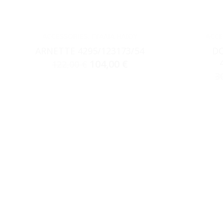
ACCESSORIES
,
ΓΥΑΛΙΆ ΗΛΊΟΥ
ACCE
ARNETTE 4295/123173/54
DO
104,00
€
122,00
€
3