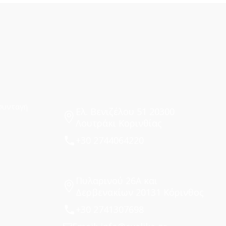
συνταγή
Ελ. Βενιζέλου 51 20300
Λουτράκι Κορινθίας
+30 2744064220
Πυλαρινού 26Α και
Δερβενακίων 20131 Κόρινθος
+30 2741307698