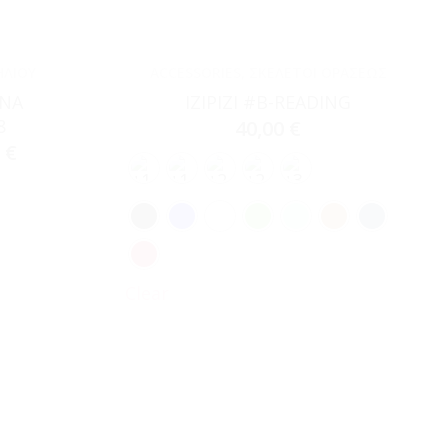
ΗΛΊΟΥ
ACCESSORIES
,
ΣΚΕΛΕΤΟΊ ΟΡΆΣΕΩΣ
ANA
IZIPIZI #B-READING
8
40,00
€
0
€
Clear