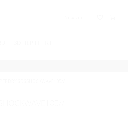
Σύνδεση
RD
3D ΠΕΡΙΗΓΗΣΗ
PERDRY SDSSHOCKWAVE185//
SHOCKWAVE185//