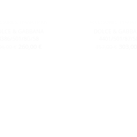
SSORIES
,
ΓΥΑΛΙΆ ΗΛΊΟΥ
ACCESSORIES
,
ΓΥΑΛΙΆ 
LCE & GABBANA
DOLCE & GABB
4386/501/8G/58
4401/501/87/5
260,00
€
303,0
06,00
€
357,00
€