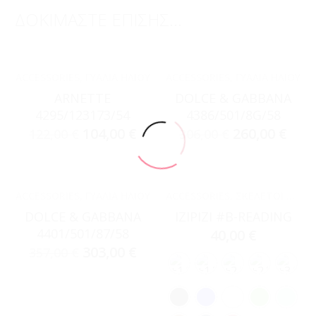
ΔΟΚΙΜΑΣΤΕ ΕΠΙΣΗΣ...
ACCESSORIES
,
ΓΥΑΛΙΆ ΗΛΊΟΥ
ACCESSORIES
,
ΓΥΑΛΙΆ ΗΛΊΟΥ
ARNETTE
DOLCE & GABBANA
4295/123173/54
4386/501/8G/58
104,00
€
260,00
€
122,00
€
306,00
€
ACCESSORIES
,
ΓΥΑΛΙΆ ΗΛΊΟΥ
ACCESSORIES
,
ΣΚΕΛΕΤΟΊ ΟΡΆΣΕΩΣ
DOLCE & GABBANA
IZIPIZI #B-READING
4401/501/87/58
40,00
€
303,00
€
357,00
€