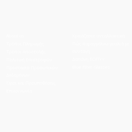
About us
Χρειάζεστε ανταλλακτικά;
Τρόποι Πληρωμής
Πώς παραγγέλνω γυαλιά με
συνταγή
Τρόποι Aποστολής
Δαπάνη ΕΟΠΥΥ
Πολιτική Επιστροφών
Blue Filter Glasses
Προστασία Προσωπικών
Δεδομένων
Όροι και Προϋποθέσεις
Επικοινωνία